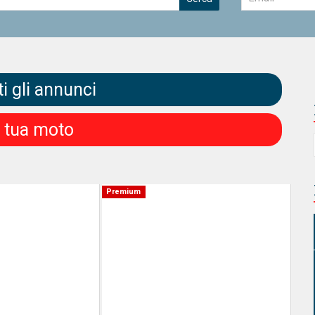
i gli annunci
a tua moto
Premium
Premium
Premium
Pre