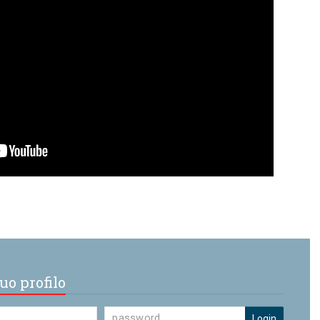
uo profilo
Login