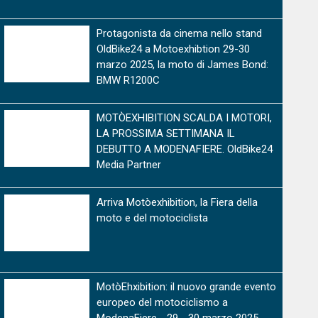
OldBike24 a Motoexhibtion 29-30
lera
Gilera
1960
1960
marzo 2025, la moto di James Bond:
5CC
125CC
BMW R1200C
mium
Premium
MOTÒEXHIBITION SCALDA I MOTORI,
LA PROSSIMA SETTIMANA IL
DEBUTTO A MODENAFIERE. OldBike24
Media Partner
Arriva Motòexhibition, la Fiera della
moto e del motociclista
to Morini
Moto Morini
1960
1960
saro single cilinder
Corsaro single cilinder
MotòEhxibition: il nuovo grande evento
europeo del motociclismo a
ium
mium
Premium
ModenaFiere - 29 - 30 marzo 2025
sarà presente OldBike24