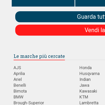
Guarda tutt
Vendi l
Le marche più cercate
AJS
Honda
Aprilia
Husqvarna
Ariel
Indian
Benelli
Jawa
Bimota
Kawasaki
BMW
KTM
Brough-Superior
Lambretta