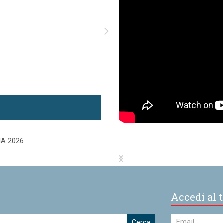
Premium
Zùndapp - 200 DB
Accedi al t
Cerca