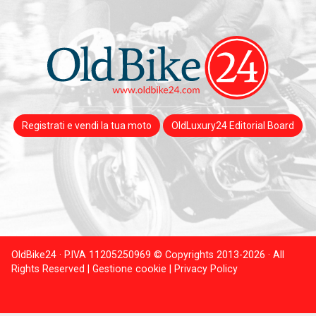
Registrati e vendi la tua moto
OldLuxury24 Editorial Board
OldBike24 · P.IVA 11205250969 © Copyrights 2013-2026 · All
Rights Reserved |
Gestione cookie |
Privacy Policy